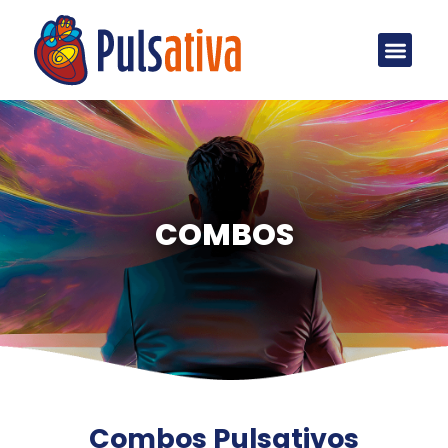
A Pulsativa
COMBOS
Combos Pulsativos